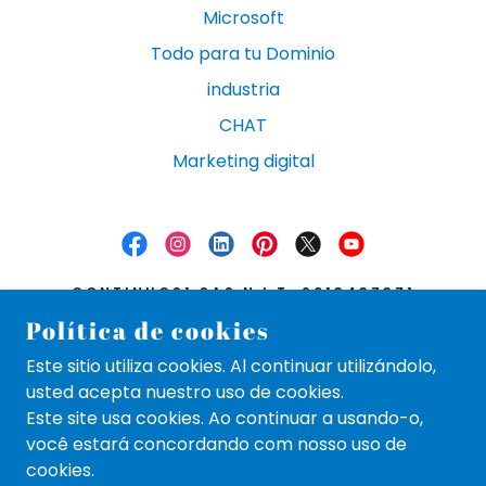
Microsoft
Todo para tu Dominio
industria
CHAT
Marketing digital
CONTINUOS1 SAS N.I.T. 9013437371
Política de cookies
CRA 20 # 151 46 CEDRITOS BOGOTÁ
COLOMBIA C1@CONTINUOS1.CO
Este sitio utiliza cookies. Al continuar utilizándolo,
C1 MERCOSUR Y COLOMBIA
+57 (313) 546
usted acepta nuestro uso de cookies.
7750
Este site usa cookies. Ao continuar a usando-o,
você estará concordando com nosso uso de
COPYRIGHT C1FACE© 2024 – TODOS OS
cookies.
DIREITOS RESERVADOS.